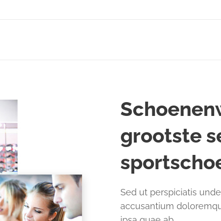
Schoenenw
grootste s
sportscho
Sed ut perspiciatis unde
accusantium doloremqu
ipsa quae ab
.